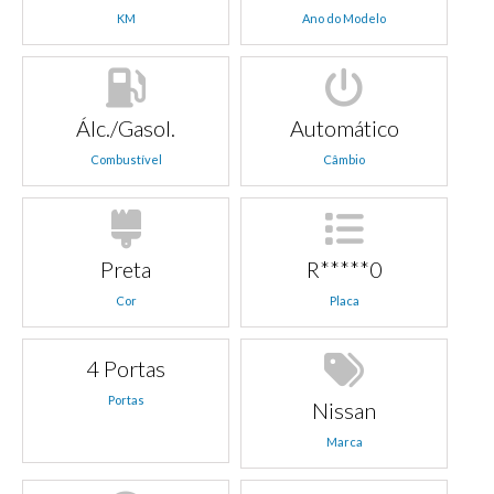
KM
Ano do Modelo
Álc./Gasol.
Automático
Combustível
Câmbio
Preta
R*****0
Cor
Placa
4 Portas
Portas
Nissan
Marca