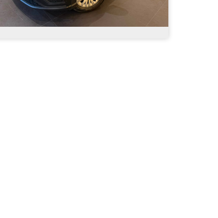
Volkswagen - Saveiro Robust 1.6 Total
Flex 16V - 2023
R$ 74.900,00
84.000
Manual
2023
Álc./Gasol.
Branca
2 Portas