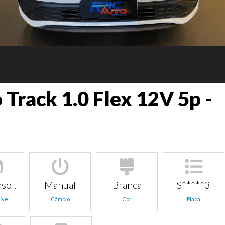
 Track 1.0 Flex 12V 5p -
sol.
Manual
Branca
S*****3
ível
Câmbio
Cor
Placa