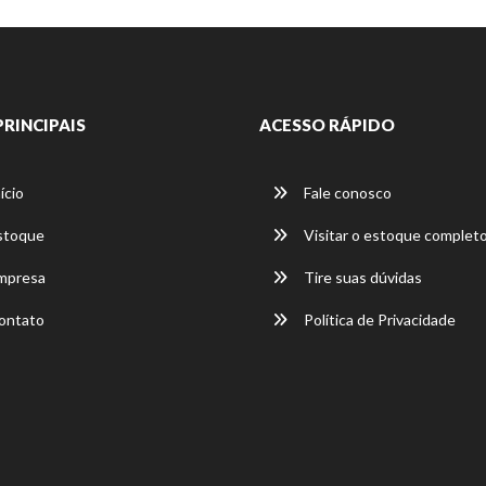
R$ 68.900,00
81.800
Manual
2023
Álc./Gasol.
PRINCIPAIS
ACESSO RÁPIDO
Branca
4 Portas
ício
Fale conosco
stoque
Visitar o estoque complet
mpresa
Tire suas dúvidas
ontato
Política de Privacidade