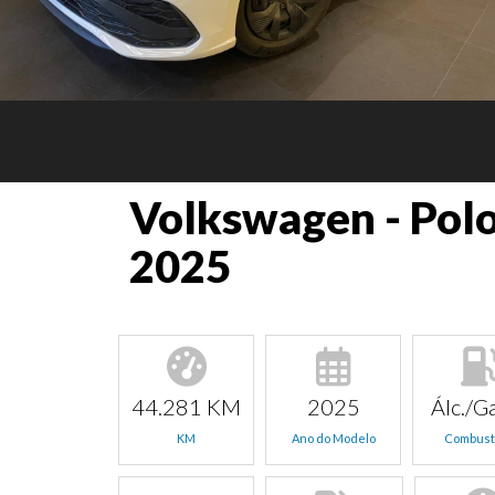
Volkswagen - Polo
2025
44.281 KM
2025
Álc./Ga
KM
Ano do Modelo
Combust