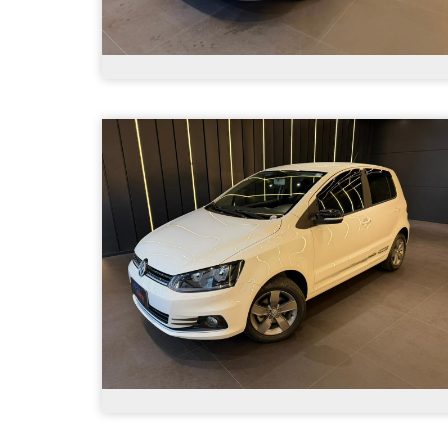
Volkswagen - Polo Highline TSI 1.0 Flex
12V Aut. - 2026
R$ 119.900,00
8.200
Automático
2026
Álc./Gasol.
Prata
4 Portas
Volkswagen - Fox Connect 1.6 Flex 8V 5p -
2022