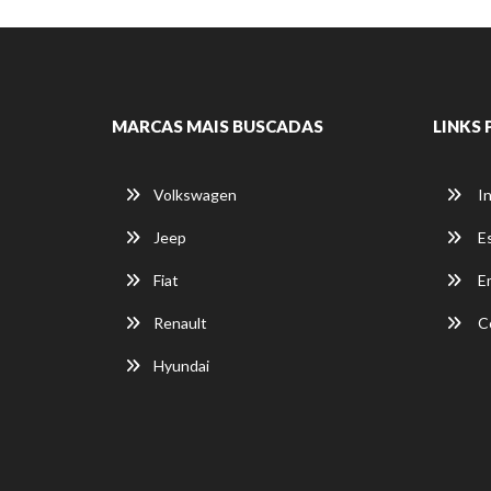
R$ 73.900,00
88.000
Manual
2022
Álc./Gasol.
MARCAS MAIS BUSCADAS
LINKS 
Branca
4 Portas
Volkswagen
In
Jeep
E
Fiat
E
Renault
C
Hyundai