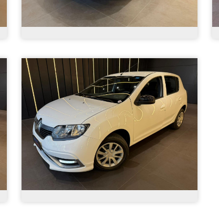
Volkswagen - Polo Comfortline TSI 1.0
Flex 12V Aut. - 2025
R$ 99.900,00
45.300
Automático
2025
Álc./Gasol.
Preta
4 Portas
Renault - Sandero S Edition Flex 1.0 12V
5p Mec. - 2023