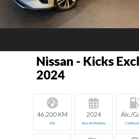
Nissan - Kicks Exc
2024
46.200 KM
2024
Álc./Ga
KM
Ano do Modelo
Combust