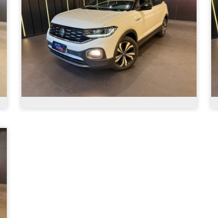
Volkswagen - T-Cross Hig. 250 TSI 1.4 Flex
16V 5p Aut - 2023
R$ 133.900,00
62.400
Automático
2023
Álc./Gasol.
Branca
4 Portas