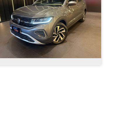
Volkswagen - T-Cross Hig. 250 TSI 1.4 Flex
16V 5p Aut - 2025
R$ 148.900,00
40.100
Automático
2025
Álc./Gasol.
Cinza
4 Portas