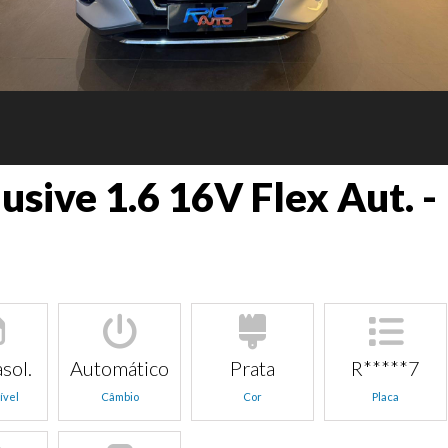
lusive 1.6 16V Flex Aut. -
sol.
Automático
Prata
R*****7
ível
Câmbio
Cor
Placa