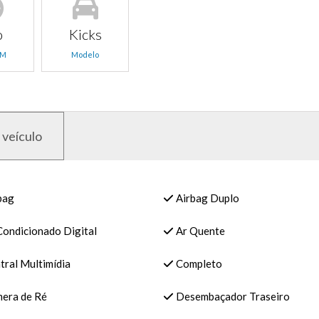
o
Kicks
KM
Modelo
 veículo
bag
Airbag Duplo
Condicionado Digital
Ar Quente
tral Multimídia
Completo
era de Ré
Desembaçador Traseiro