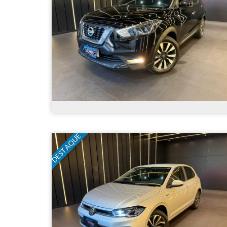
Nissan - Kicks SL 1.6 16V FlexStar 5p Aut. -
2021
DESTAQUE
R$ 97.900,00
82.100
Automático
2021
Álc./Gasol.
Preta
4 Portas