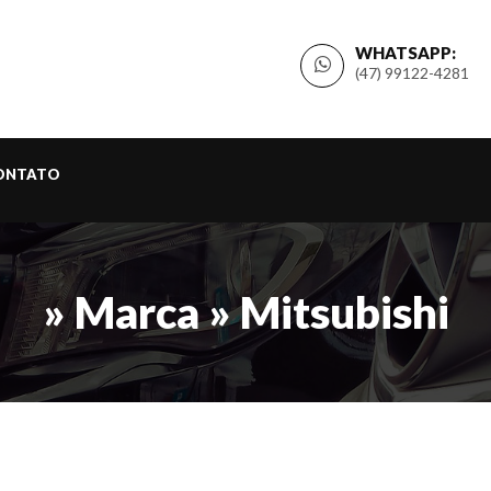
WHATSAPP:
(47) 99122-4281
ONTATO
» Marca » Mitsubishi