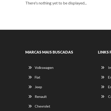
There's nothing yet to be displayed...
MARCAS MAIS BUSCADAS
LINKS 
Volkswagen
In
Fiat
E
Jeep
E
Renault
C
Chevrolet